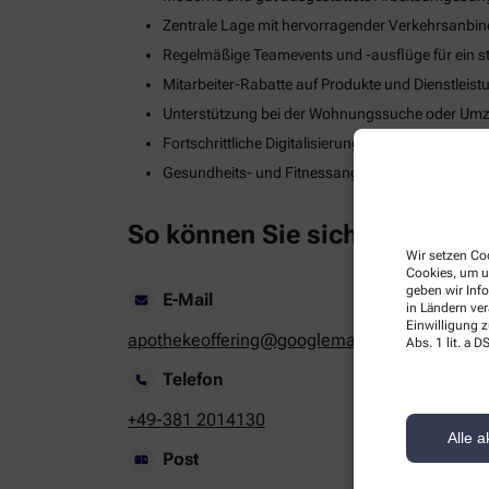
Zentrale Lage mit hervorragender Verkehrsanbi
Regelmäßige Teamevents und -ausflüge für ein s
Mitarbeiter-Rabatte auf Produkte und Dienstleis
Unterstützung bei der Wohnungssuche oder Umzug
Fortschrittliche Digitalisierungs- und Technologie
Gesundheits- und Fitnessangebote zur Stärkung
So können Sie sich bewerben
Wir setzen Coo
Cookies, um u
geben wir Inf
E-Mail
in Ländern ve
Einwilligung z
apothekeoffering@googlemail.com
Abs. 1 lit. a
Telefon
+49-381 2014130
Alle a
Post