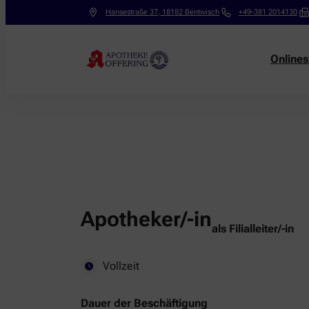
Hansestraße 37
,
18182
Bentwisch
+49-381 2014130
Online
Apotheker/-in
als Filialleiter/-in
Vollzeit
Dauer der Beschäftigung