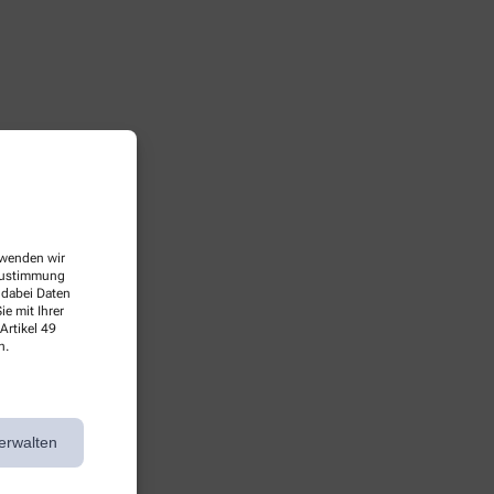
erwenden wir
 Zustimmung
 dabei Daten
e mit Ihrer
Artikel 49
n.
erwalten