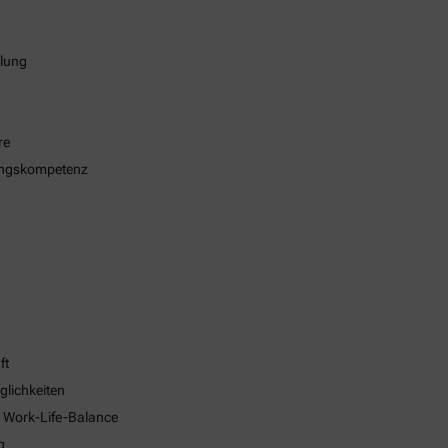
klung
re
ungskompetenz
ft
glichkeiten
e Work-Life-Balance
g