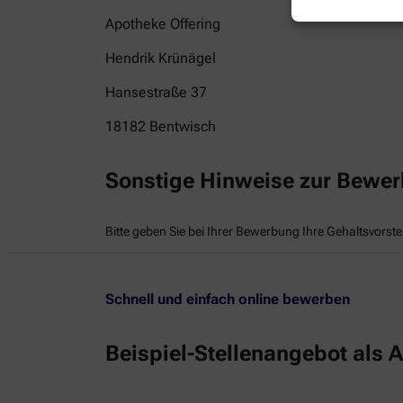
Apotheke Offering
Hendrik Krünägel
Hansestraße 37
18182
Bentwisch
Sonstige Hinweise zur Bewe
Bitte geben Sie bei Ihrer Bewerbung Ihre Gehaltsvorste
Schnell und einfach online bewerben
Beispiel-Stellenangebot als A