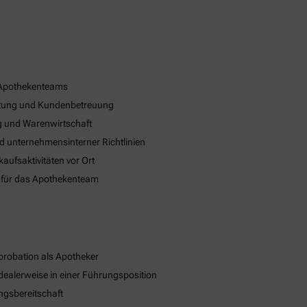
 Apothekenteams
eratung und Kundenbetreuung
 und Warenwirtschaft
nd unternehmensinterner Richtlinien
ufsaktivitäten vor Ort
 für das Apothekenteam
robation als Apotheker
dealerweise in einer Führungsposition
ngsbereitschaft