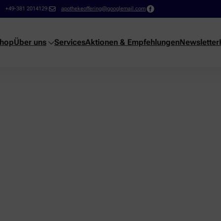
+49-381 2014129
apothekeoffering@googlemail.com
shop
Über uns
Services
Aktionen & Empfehlungen
Newsletter