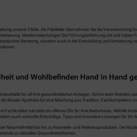
tung unserer Filiale. Als Filialleiter übernehmen Sie die Verantwortung f
enbetreuung. Idealerweise bringen Sie Führungserfahrung mit und haben 
azeutischen Beratung, sondern auch in der Entwicklung und Umsetzung vo
sitionen.
heit und Wohlbefinden Hand in Hand g
Anlaufstelle für all Ihre gesundheitlichen Anliegen. Schon beim Betreten s
steht die Muster Apotheke für eine Mischung aus Tradition, Fachkompetenz 
Fachkräften hat stets ein offenes Ohr für Ihre Bedürfnisse. Mithilfe mo
ndern auch wertvolle Ratschläge, Tipps und innovative Lösungen für Ihr 
ber Naturheilmittel bis hin zu Kosmetik- und Wellnessprodukten. Die Muste
abende zu aktuellen Gesundheitsthemen.