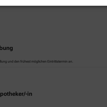
rbung
llung und den frühest möglichen Eintrittstermin an.
potheker/-in