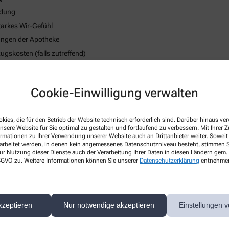
ndung
tarkes Wir-Gefühl
tungen der Apotheke
skosten (falls zutreffend)
strategie
 des körperlichen Wohlbefindens
Cookie-Einwilligung verwalten
kies, die für den Betrieb der Website technisch erforderlich sind. Darüber hinaus v
nsere Website für Sie optimal zu gestalten und fortlaufend zu verbessern. Mit Ihrer
ormationen zu Ihrer Verwendung unserer Website auch an Drittanbieter weiter. Soweit
rarbeitet werden, in denen kein angemessenes Datenschutzniveau besteht, stimmen Si
ur Nutzung dieser Dienste auch der Verarbeitung Ihrer Daten in diesen Ländern gem. 
 DSGVO zu. Weitere Informationen können Sie unserer
Datenschutzerklärung
entnehme
kzeptieren
Nur notwendige akzeptieren
Einstellungen v