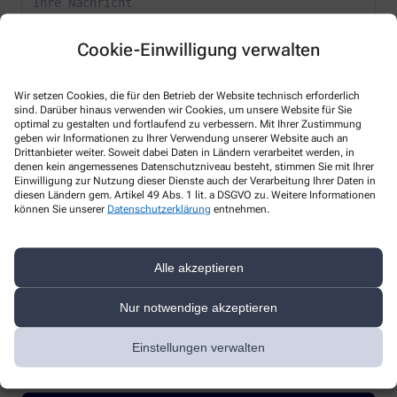
Cookie-Einwilligung verwalten
Wir setzen Cookies, die für den Betrieb der Website technisch erforderlich
sind. Darüber hinaus verwenden wir Cookies, um unsere Website für Sie
* Bitte füllen Sie die Pflichtfelder aus
optimal zu gestalten und fortlaufend zu verbessern. Mit Ihrer Zustimmung
geben wir Informationen zu Ihrer Verwendung unserer Website auch an
Ich erkläre mich damit einverstanden, dass die von mir angegebenen
Drittanbieter weiter. Soweit dabei Daten in Ländern verarbeitet werden, in
Daten elektronisch erfasst und gespeichert und meine Daten an die
denen kein angemessenes Datenschutzniveau besteht, stimmen Sie mit Ihrer
Einwilligung zur Nutzung dieser Dienste auch der Verarbeitung Ihrer Daten in
von mir ausgesuchte Apotheke übergeben werden. Rechtsgrundlage
diesen Ländern gem. Artikel 49 Abs. 1 lit. a DSGVO zu. Weitere Informationen
der Verarbeitung ist Art. 6 Abs. 1 lit. a DS-GVO. Die Einwilligung kann
können Sie unserer
Datenschutzerklärung
entnehmen.
jederzeit widerrufen werden, z.B. per E-Mail an
apothekeoffering@googlemail.com
.
Ihre Daten werden ausschließlich zur Bearbeitung Ihrer Anfrage
Alle akzeptieren
verwendet. Weitere Informationen zum Datenschutz finden Sie unter
folgendem Link:
Datenschutz
.
Nur notwendige akzeptieren
Sind Sie ein Mensch? Dann wählen Sie bitte
den Baum
Einstellungen verwalten