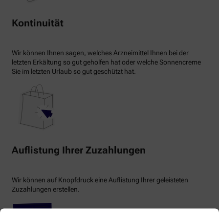
Kontinuität
Wir können Ihnen sagen, welches Arzneimittel Ihnen bei der
letzten Erkältung so gut geholfen hat oder welche Sonnencreme
Sie im letzten Urlaub so gut geschützt hat.
Auflistung Ihrer Zuzahlungen
Wir können auf Knopfdruck eine Auflistung Ihrer geleisteten
Zuzahlungen erstellen.