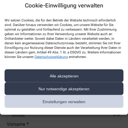
Cookie-Einwilligung verwalten
Wir setzen Cookies, die für den Betrieb der Website technisch erforderlich
sind. Darüber hinaus verwenden wir Cookies, um unsere Website für Sie
Nachweis Ihrer Befreiung
optimal zu gestalten und fortlaufend zu verbessern. Mit Ihrer Zustimmung
geben wir Informationen zu Ihrer Verwendung unserer Website auch an
Drittanbieter weiter. Soweit dabei Daten in Ländern verarbeitet werden, in
denen kein angemessenes Datenschutzniveau besteht, stimmen Sie mit Ihrer
Wenn Sie einen Ausweis über die Befreiung der gesetzlichen
Einwilligung zur Nutzung dieser Dienste auch der Verarbeitung Ihrer Daten in
Zuzahlung haben, können wir diese Info speichern und Sie
diesen Ländern gem. Artikel 49 Abs. 1 lit. a DSGVO zu. Weitere Informationen
müssen Ihren Ausweis nicht immer vorzeigen.
können Sie unserer
Datenschutzerklärung
entnehmen.
Kundenkarte beantragen
Alle akzeptieren
Nur notwendige akzeptieren
Jetzt schnell und einfach online beantragen und beim nächsten
Besuch bei uns in der Apotheke abholen.
Einstellungen verwalten
Anrede
Vorname *