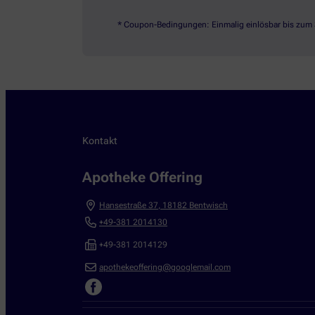
* Coupon-Bedingungen: Einmalig einlösbar bis zum 3
Kontakt
Apotheke Offering
Hansestraße 37
,
18182
Bentwisch
+49-381 2014130
+49-381 2014129
apothekeoffering@googlemail.com