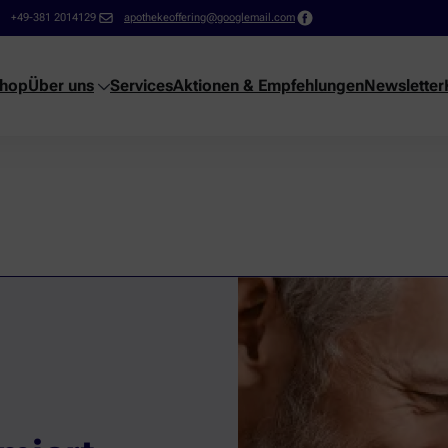
+49-381 2014129
apothekeoffering@googlemail.com
shop
Über uns
Services
Aktionen & Empfehlungen
Newsletter