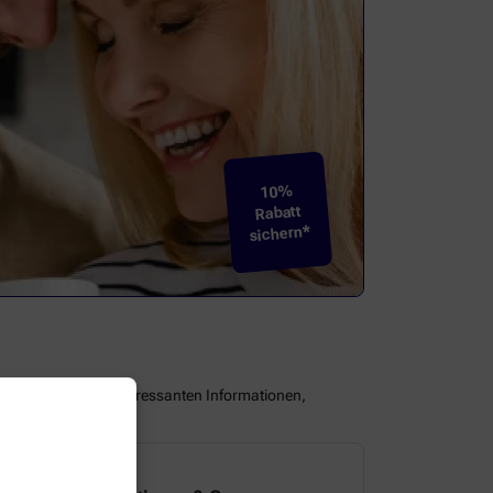
10%
Rabatt
sichern*
assen Sie keine interessanten Informationen,