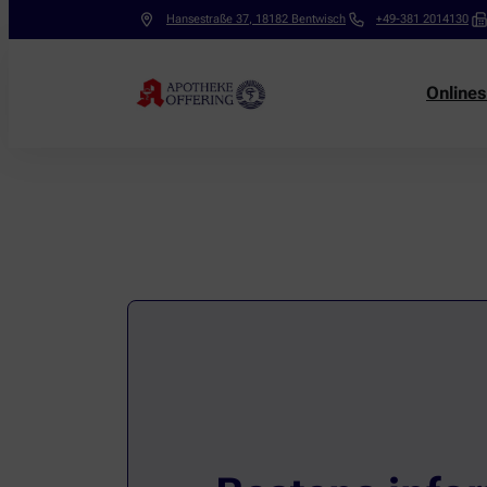
Hansestraße 37
,
18182
Bentwisch
+49-381 2014130
Online