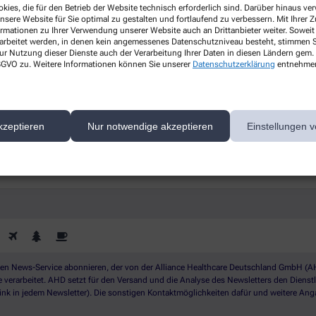
Gesundheitsthemen
kies, die für den Betrieb der Website technisch erforderlich sind. Darüber hinaus v
nsere Website für Sie optimal zu gestalten und fortlaufend zu verbessern. Mit Ihrer
ormationen zu Ihrer Verwendung unserer Website auch an Drittanbieter weiter. Soweit
s
Erfahren Sie mehr über aktuelle
rarbeitet werden, in denen kein angemessenes Datenschutzniveau besteht, stimmen Si
ur Nutzung dieser Dienste auch der Verarbeitung Ihrer Daten in diesen Ländern gem. 
Themen rund um Ihre Gesundheit.
 DSGVO zu. Weitere Informationen können Sie unserer
Datenschutzerklärung
entnehme
ichern Sie sich Ihren 10% Gutschein* für unsere Apothek
kzeptieren
Nur notwendige akzeptieren
Einstellungen v
 News-Service abonnieren, der von der Alliance Healthcare Deutschland GmbH (AHD
rarbeitet. AHD setzt für den Versand und die Analyse des Newsletters den Dienstleis
nk in jedem Newsletter). Die sonstigen Kontaktmöglichkeiten dafür und weitere Anga