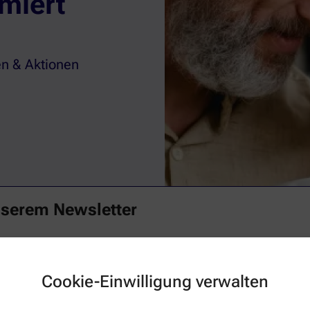
miert
n & Aktionen
nserem Newsletter
Familie mit spannenden Themen rund um Ihre Gesundheit begeistern. Verp
t mit unserem Newsletter.
Cookie-Einwilligung verwalten
Aktuelle